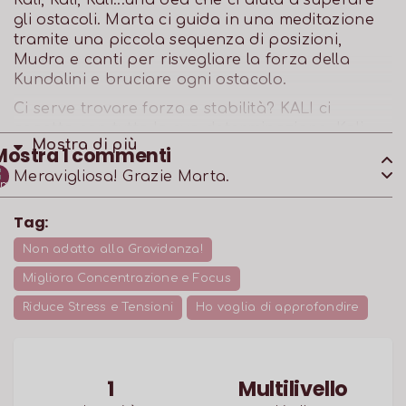
Kali, Kali, Kali...una dea che ci aiuta a superare
gli ostacoli. Marta ci guida in una meditazione
tramite una piccola sequenza di posizioni,
Mudra e canti per risvegliare la forza della
Kundalini e bruciare ogni ostacolo.
Ci serve trovare forza e stabilità? KALI ci
aspetta con tutta la sua determinazione. Kali
Mostra di
più
rappresenta il cambiamento radicale e la
Mostra
1
commenti
liberazione attraverso la distruzione del sè
Meravigliosa! Grazie Marta.
egoico. Invocare Kali aiuta a scoprire la verità
in situazioni confuse e a liberare la giusta
Tag:
collera.
Non adatto alla Gravidanza!
Migliora Concentrazione e Focus
Riduce Stress e Tensioni
Ho voglia di approfondire
1
Multilivello