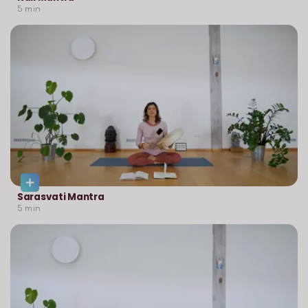
5
min
Sarasvati Mantra
5
min