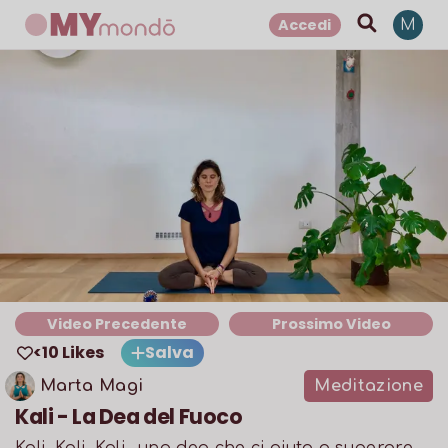
Accedi
M
Video Precedente
Prossimo Video
<10 Likes
Salva
Marta Magi
Meditazione
Kali - La Dea del Fuoco