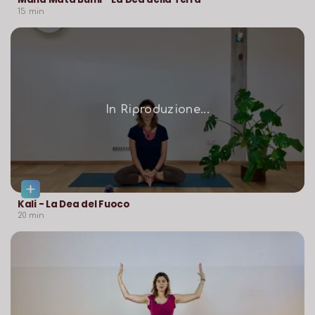
15
min
In Riproduzione...
Kali - La Dea del Fuoco
20
min