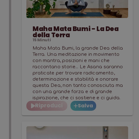
questo viaggio nello Yoga, Energie e Goddess,
praticando Asana, ascoltando e cantando i
MANTRA e supportandoci con le MUDRA.
Maha Mata Bumi - La Dea
della Terra
15
Minuti
Maha Mata Bumi, la grande Dea della
Terra. Una meditazione in movimento
con mantra, posizioni e mani che
raccontano storie... Le Asana saranno
praticate per trovare radicamento,
determinazione e stabilità e onorare
questa Dea, non tanto conosciuta ma
con una grande forza e di grande
ispirazione, che ci sostiene e ci guida.
Riproduci
Salva