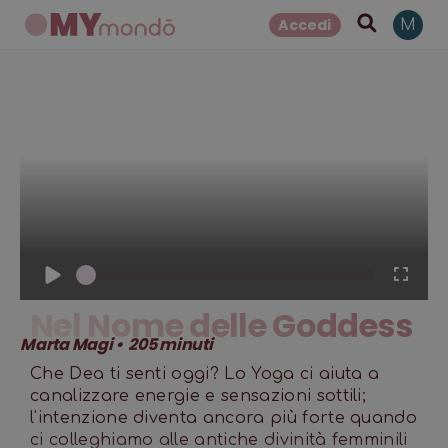
Accedi
M
1
x
Nel Nome delle Goddess
Marta Magi
•
205
minuti
Che Dea ti senti oggi? Lo Yoga ci aiuta a
canalizzare energie e sensazioni sottili;
l'intenzione diventa ancora più forte quando
ci colleghiamo alle antiche divinità femminili