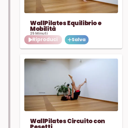
WallPilates Equilibrio e
Mobilità
25
Minuti
Riproduci
Salva
WallPilates Circuito con
Pesetti