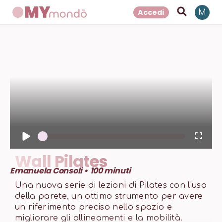
Accedi
M
1
x
Wall Pilates
Emanuela Consoli
•
100
minuti
Una nuova serie di lezioni di Pilates con l'uso
della parete, un ottimo strumento per avere
un riferimento preciso nello spazio e
migliorare gli allineamenti e la mobilità.