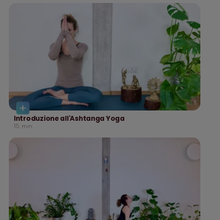
Introduzione all'Ashtanga Yoga
15
min