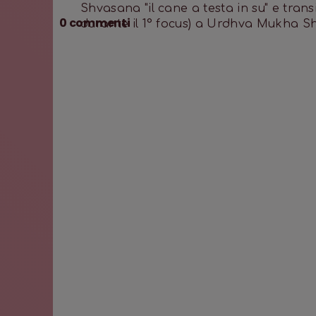
Shvasana "il cane a testa in su" e tra
0
commenti
durante il 1° focus) a Urdhva Mukha 