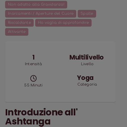
Non adatto alla Gravidanza!
Inarcamenti / Aperture del Cuore
Spalle
Riscaldante
Ho voglia di approfondire
Attivante
1
Multilivello
Intensità
Livello
Yoga
Categoria
55
Minuti
Introduzione all'
Ashtanga