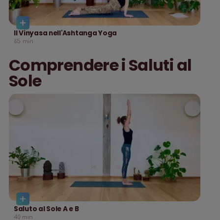
Il Vinyasa nell'Ashtanga Yoga
65
min
Comprendere i Saluti al
Sole
Saluto al Sole A e B
40
min