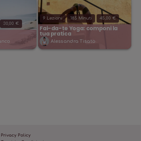
9
Lezioni
185
Minuti
45,00 €
30,00 €
Fai-da-te Yoga: componi la
tua pratica
anco
Alessandra Tisato
istina
e
cci
altri
20
Privacy Policy