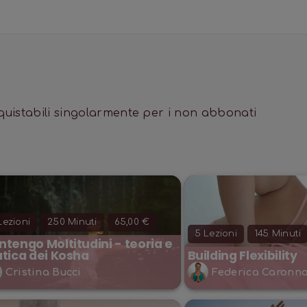
cquistabili singolarmente per i non abbonati
ezioni
250
Minuti
65,00 €
5
Lezioni
145
Minuti
tengo Moltitudini - teoria e
atica dei Kosha
Building Flexibility
Cristina Bucci
Federica Caronn