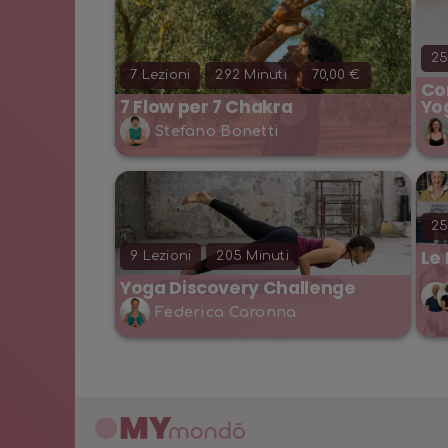
2
7
Lezioni
292
Minuti
70,00 €
Co
7 Flow per 7 Chakra
Yo
Stefano Bonetti
2
Le 
9
Lezioni
205
Minuti
Yoga Discovery Challenge
Federica Caronna