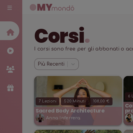
Corsi
.
I corsi sono free per gli abbonati o a
Più Recenti
6
L
7
Lezioni
520
Minuti
108,00 €
Con
Sacred Body Architecture
pr
Anna Inferrera