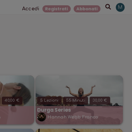
M
Registrati
Abbonati
Accedi
40,00 €
5
Lezioni
55
Minuti
30,00 €
Durga Series
a
Hannah Webb Franco