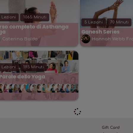
5
Lezioni
1065
Minuti
5
Lezioni
70
Minuti
rso completo di Asthanga
ga
Ganesh Series
Caterina Baldo
Hannah Webb Fr
5
Lezioni
195
Minuti
Parole dello Yoga
Francesco
Cr
De
Bu
Nigris
,
Gift Card