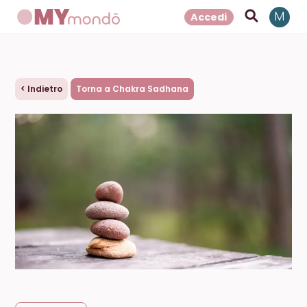
Accedi
M
<
Indietro
Torna a Chakra Sadhana