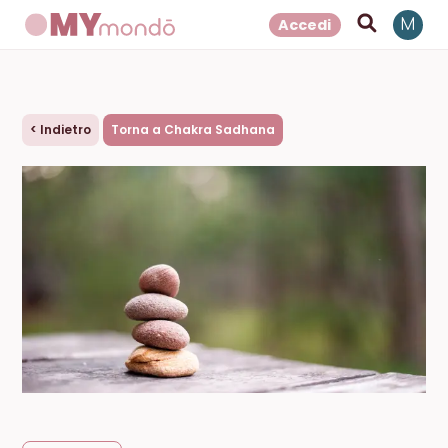
Accedi
M
<
Indietro
Torna a Chakra Sadhana