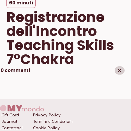
60
minuti
Registrazione
dell'Incontro
Teaching Skills
7°Chakra
0
commenti
Gift Card
Privacy Policy
Journal
Termini e Condizioni
Contattaci
Cookie Policy