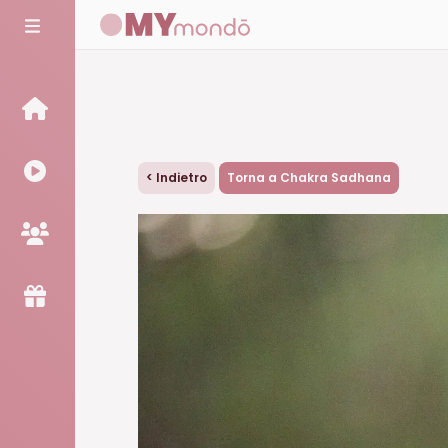
<
Indietro
Torna a Chakra Sadhana