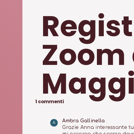
Regis
Zoom 
Magg
1
commenti
Ambra Gallinella 
A
Grazie Anna interessante tut
mi accorgo che spesso devo r