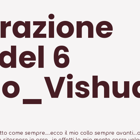
trazione
del 6
io_Vishu
to come sempre....ecco il mio collo sempre avanti...a
itornare in asse...in effetti la mia mente corre veloc