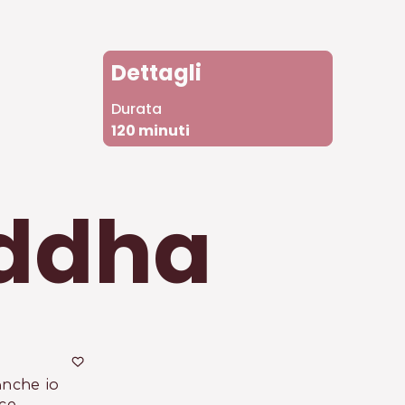
Dettagli
Durata
120
minuti
ddha
nche io 
e....