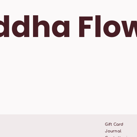
ddha Flo
Gift Card
Journal