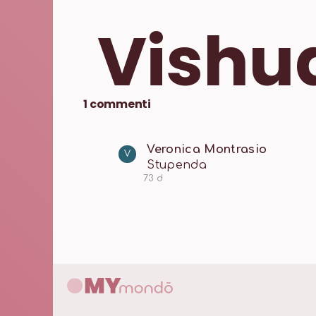
Vishu
1
commenti
Veronica Montrasio
V
Stupenda
73 d