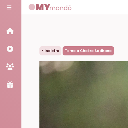
<
Indietro
Torna a Chakra Sadhana