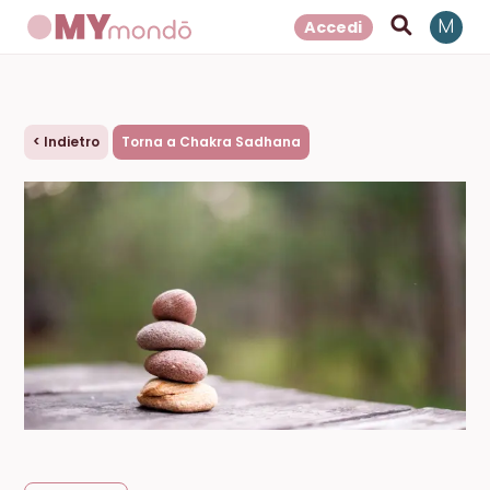
Accedi
M
<
Indietro
Torna a Chakra Sadhana