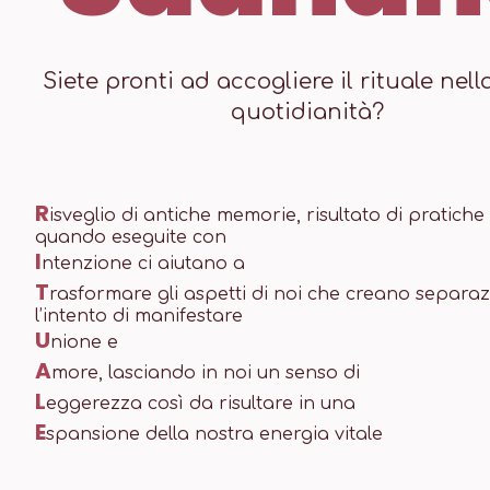
Siete pronti ad accogliere il rituale nell
quotidianità?
R
isveglio di antiche memorie, risultato di pratiche
quando eseguite con
I
ntenzione ci aiutano a
T
rasformare gli aspetti di noi che creano separa
l’intento di manifestare
U
nione e
A
more, lasciando in noi un senso di
L
eggerezza così da risultare in una
E
spansione della nostra energia vitale