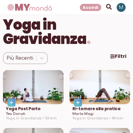
Accedi
M
Yoga in
Gravidanza
.
Filtri
Più Recenti
Yoga Post Parto
Ri-tornare alla pratica
Tea Donati
Marta Magi
Yoga in Gravidanza •
50
min
Yoga in Gravidanza •
40
min