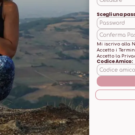
Scegli una pa
Mi iscrivo alla 
Accetto i
Termin
Accetto la
Priva
Codice Amico: